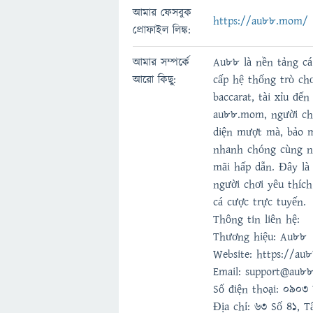
আমার ফেসবুক
https://au88.mom/
প্রোফাইল লিঙ্ক:
আমার সম্পর্কে
Au88 là nền tảng cá
আরো কিছু:
cấp hệ thống trò chơ
baccarat, tài xỉu đến
au88.mom, người chơ
diện mượt mà, bảo m
nhanh chóng cùng n
mãi hấp dẫn. Đây là
người chơi yêu thích
cá cược trực tuyến.
Thông tin liên hệ:
Thương hiệu: Au88
Website: https://a
Email: support@au8
Số điện thoại: 0903
Địa chỉ: 63 Số 41, 