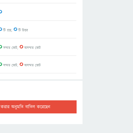
0
0
0
টি প্রশ্ন,
টি উত্তর
0
0
সম্মত ভোট,
অসম্মত ভোট
0
0
সম্মত ভোট,
অসম্মত ভোট
ট করার অনুমতি বাতিল করেছেন