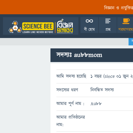
বিজ্ঞান ও প্রযুক্
বী হোম
প্রশ্ন
গরমাগরম
সদস্যঃ au88mom
আমি সদস্য হয়েছি
1 বছর (since 01 জুন 
সদস্যের ধরণ
নিবন্ধিত সদস্য
আমার পূর্ণ নাম :
Au88
আমার প্রতিষ্ঠানের
নাম: