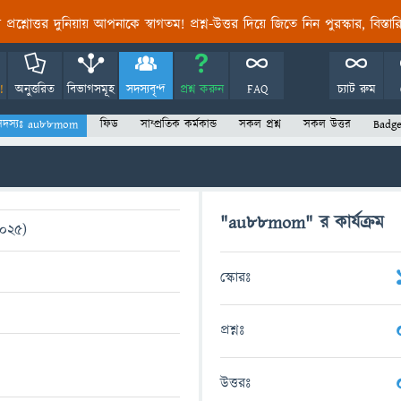
তির প্রশ্নোত্তর দুনিয়ায় আপনাকে স্বাগতম! প্রশ্ন-উত্তর দিয়ে জিতে নিন পুরস্কার, বিস্ত
!
অনুত্তরিত
বিভাগসমূহ
সদস্যবৃন্দ
প্রশ্ন করুন
FAQ
চ্যাট রুম
সদস্যঃ au88mom
ফিড
সাম্প্রতিক কর্মকান্ড
সকল প্রশ্ন
সকল উত্তর
Badge
"au88mom" র কার্যক্রম
2025)
স্কোরঃ
প্রশ্নঃ
উত্তরঃ