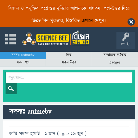
বিজ্ঞান ও প্রযুক্তির প্রশ্নোত্তর দুনিয়ায় আপনাকে স্বাগতম! প্রশ্ন-উত্তর দিয়ে
জিতে নিন পুরস্কার, বিস্তারিত
এখানে
দেখুন।
লগ ইন
সদস্যঃ animebv
ফিড
সাম্প্রতিক কর্মকান্ড
সকল প্রশ্ন
সকল উত্তর
Badges
সদস্যঃ animebv
আমি সদস্য হয়েছি
1 মাস (since 16 জুন )