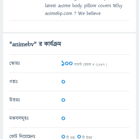
latest anime body pillow covers Why
animebp.com ? We believe
"animebv" র কার্যক্রম
100
স্কোরঃ
পয়েন্ট (র‌্যাংক #
2,897
)
0
প্রশ্নঃ
0
উত্তরঃ
0
মন্তব্যসমূহঃ
0
0
ভোট দিয়েছেনঃ
টি প্রশ্ন,
টি উত্তর