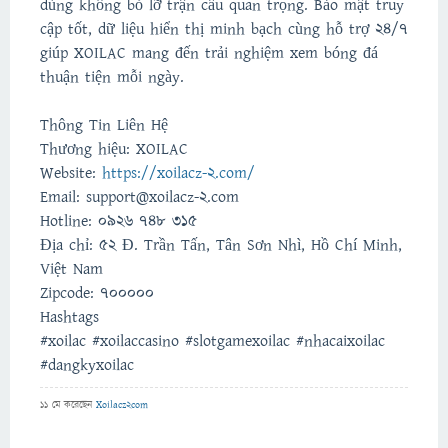
dùng không bỏ lỡ trận cầu quan trọng. Bảo mật truy
cập tốt, dữ liệu hiển thị minh bạch cùng hỗ trợ 24/7
giúp XOILAC mang đến trải nghiệm xem bóng đá
thuận tiện mỗi ngày.
Thông Tin Liên Hệ
Thương hiệu: XOILAC
Website:
https://xoilacz-2.com/
Email: support@xoilacz-2.com
Hotline: 0926 748 315
Địa chỉ: 52 Đ. Trần Tấn, Tân Sơn Nhì, Hồ Chí Minh,
Việt Nam
Zipcode: 700000
Hashtags
#xoilac #xoilaccasino #slotgamexoilac #nhacaixoilac
#dangkyxoilac
11 মে
করেছেন
Xoilacz2com