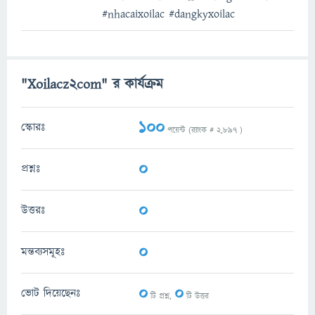
#nhacaixoilac #dangkyxoilac
"Xoilacz2com" র কার্যক্রম
100
স্কোরঃ
পয়েন্ট (র‌্যাংক #
2,897
)
0
প্রশ্নঃ
0
উত্তরঃ
0
মন্তব্যসমূহঃ
0
0
ভোট দিয়েছেনঃ
টি প্রশ্ন,
টি উত্তর