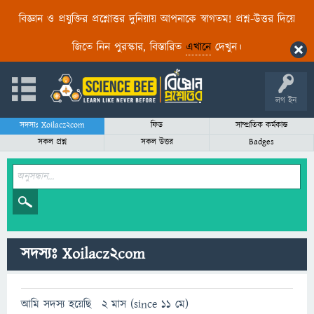
বিজ্ঞান ও প্রযুক্তির প্রশ্নোত্তর দুনিয়ায় আপনাকে স্বাগতম! প্রশ্ন-উত্তর দিয়ে
জিতে নিন পুরস্কার, বিস্তারিত
এখানে
দেখুন।
লগ ইন
সদস্যঃ Xoilacz2com
ফিড
সাম্প্রতিক কর্মকান্ড
সকল প্রশ্ন
সকল উত্তর
Badges
সদস্যঃ Xoilacz2com
আমি সদস্য হয়েছি
2 মাস (since 11 মে)