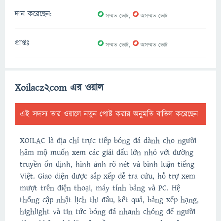
0
0
দান করেছেন:
সম্মত ভোট,
অসম্মত ভোট
0
0
প্রাপ্তঃ
সম্মত ভোট,
অসম্মত ভোট
Xoilacz2com এর ওয়াল
এই সদস্য তার ওয়ালে নতুন পোষ্ট করার অনুমতি বাতিল করেছেন
XOILAC là địa chỉ trực tiếp bóng đá dành cho người
hâm mộ muốn xem các giải đấu lớn nhỏ với đường
truyền ổn định, hình ảnh rõ nét và bình luận tiếng
Việt. Giao diện được sắp xếp dễ tra cứu, hỗ trợ xem
mượt trên điện thoại, máy tính bảng và PC. Hệ
thống cập nhật lịch thi đấu, kết quả, bảng xếp hạng,
highlight và tin tức bóng đá nhanh chóng để người