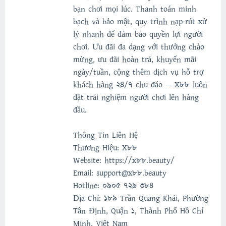
bạn chơi mọi lúc. Thanh toán minh
bạch và bảo mật, quy trình nạp-rút xử
lý nhanh để đảm bảo quyền lợi người
chơi. Ưu đãi đa dạng với thưởng chào
mừng, ưu đãi hoàn trả, khuyến mãi
ngày/tuần, cộng thêm dịch vụ hỗ trợ
khách hàng 24/7 chu đáo — X88 luôn
đặt trải nghiệm người chơi lên hàng
đầu.
Thông Tin Liên Hệ
Thương Hiệu: X88
Website: https://x88.beauty/
Email: support@x88.beauty
Hotline: 0905 729 384
Địa Chỉ: 189 Trần Quang Khải, Phường
Tân Định, Quận 1, Thành Phố Hồ Chí
Minh, Việt Nam