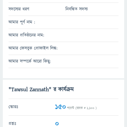
সদস্যের ধরণ
নিবন্ধিত সদস্য
আমার পূর্ণ নাম :
আমার প্রতিষ্ঠানের নাম:
আমার ফেসবুক প্রোফাইল লিঙ্ক:
আমার সম্পর্কে আরো কিছু:
"Tawsul Zannath" র কার্যক্রম
150
স্কোরঃ
পয়েন্ট (র‌্যাংক #
1,100
)
0
প্রশ্নঃ