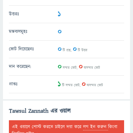
1
উত্তরঃ
0
মন্তব্যসমূহঃ
0
0
ভোট দিয়েছেনঃ
টি প্রশ্ন,
টি উত্তর
0
0
দান করেছেন:
সম্মত ভোট,
অসম্মত ভোট
1
0
প্রাপ্তঃ
টি সম্মত ভোট,
অসম্মত ভোট
Tawsul Zannath এর ওয়াল
এই ওয়ালে পোস্ট করতে চাইলে দয়া করে
লগ ইন করুন
কিংবা