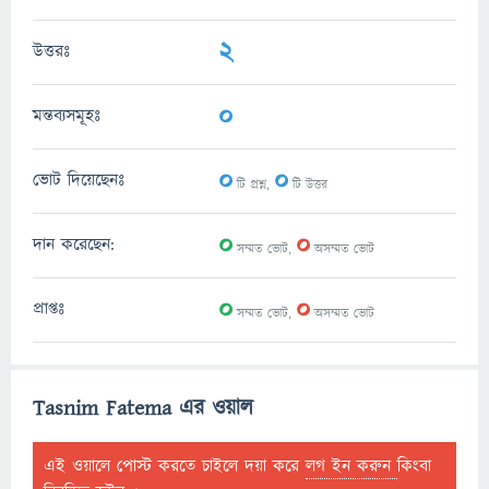
2
উত্তরঃ
0
মন্তব্যসমূহঃ
0
0
ভোট দিয়েছেনঃ
টি প্রশ্ন,
টি উত্তর
0
0
দান করেছেন:
সম্মত ভোট,
অসম্মত ভোট
0
0
প্রাপ্তঃ
সম্মত ভোট,
অসম্মত ভোট
Tasnim Fatema এর ওয়াল
এই ওয়ালে পোস্ট করতে চাইলে দয়া করে
লগ ইন করুন
কিংবা