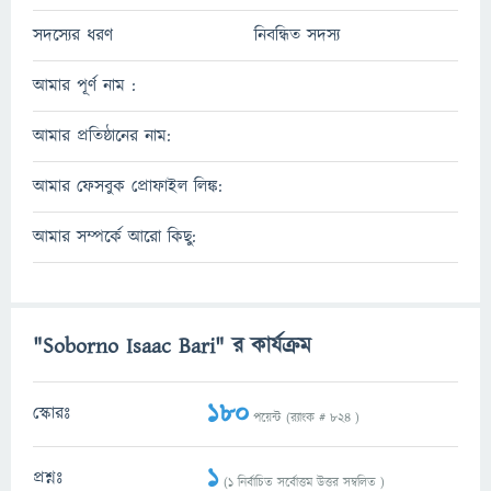
সদস্যের ধরণ
নিবন্ধিত সদস্য
আমার পূর্ণ নাম :
আমার প্রতিষ্ঠানের নাম:
আমার ফেসবুক প্রোফাইল লিঙ্ক:
আমার সম্পর্কে আরো কিছু:
"Soborno Isaac Bari" র কার্যক্রম
180
স্কোরঃ
পয়েন্ট (র‌্যাংক #
824
)
1
প্রশ্নঃ
(
1
নির্বাচিত সর্বোত্তম উত্তর সম্বলিত )