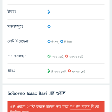
1
উত্তরঃ
0
মন্তব্যসমূহঃ
0
0
ভোট দিয়েছেনঃ
টি প্রশ্ন,
টি উত্তর
0
0
দান করেছেন:
সম্মত ভোট,
অসম্মত ভোট
1
0
প্রাপ্তঃ
টি সম্মত ভোট,
অসম্মত ভোট
Soborno Isaac Bari এর ওয়াল
এই ওয়ালে পোস্ট করতে চাইলে দয়া করে
লগ ইন করুন
কিংবা