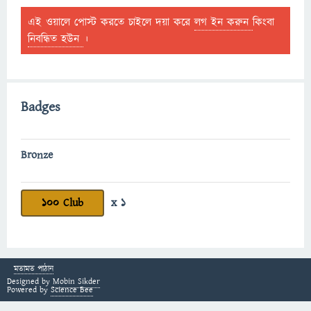
এই ওয়ালে পোস্ট করতে চাইলে দয়া করে
লগ ইন করুন
কিংবা
নিবন্ধিত হউন
।
Badges
Bronze
100 Club
x 1
মতামত পাঠান
Designed by
Mobin Sikder
Powered by
Science Bee