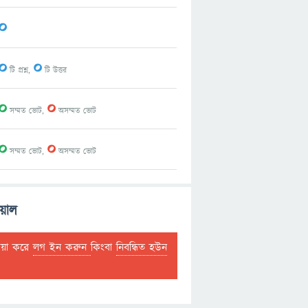
0
0
0
টি প্রশ্ন,
টি উত্তর
0
0
সম্মত ভোট,
অসম্মত ভোট
0
0
সম্মত ভোট,
অসম্মত ভোট
য়াল
দয়া করে
লগ ইন করুন
কিংবা
নিবন্ধিত হউন