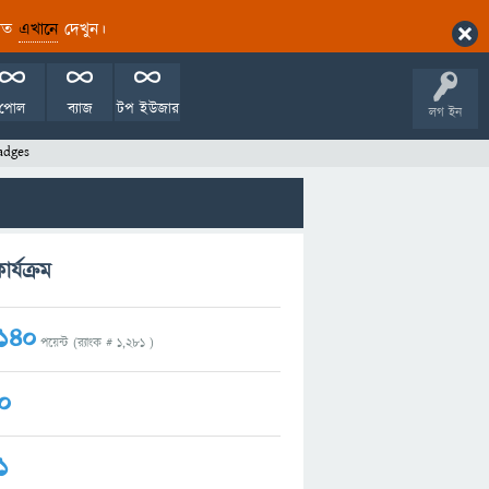
ারিত
এখানে
দেখুন।
পোল
ব্যাজ
টপ ইউজার
লগ ইন
adges
্যক্রম
140
পয়েন্ট (র‌্যাংক #
1,281
)
0
1