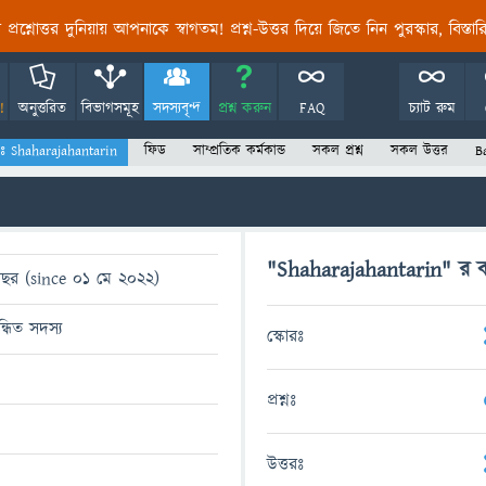
তির প্রশ্নোত্তর দুনিয়ায় আপনাকে স্বাগতম! প্রশ্ন-উত্তর দিয়ে জিতে নিন পুরস্কার, বিস্ত
!
অনুত্তরিত
বিভাগসমূহ
সদস্যবৃন্দ
প্রশ্ন করুন
FAQ
চ্যাট রুম
যঃ Shaharajahantarin
ফিড
সাম্প্রতিক কর্মকান্ড
সকল প্রশ্ন
সকল উত্তর
B
"Shaharajahantarin" র কার
ছর (since 01 মে 2022)
ন্ধিত সদস্য
স্কোরঃ
প্রশ্নঃ
উত্তরঃ