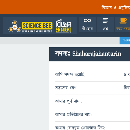
বিজ্ঞান ও প্রযুক্
বী হোম
প্রশ্ন
গরমাগরম
সদস্
সদস্যঃ Shaharajahantarin
আমি সদস্য হয়েছি
4 ব
সদস্যের ধরণ
নিব
আমার পূর্ণ নাম :
আমার প্রতিষ্ঠানের নাম:
আমার ফেসবুক প্রোফাইল লিঙ্ক: