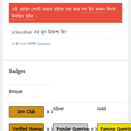
এই ওয়ালে পোস্ট করতে চাইলে দয়া করে
লগ ইন করুন
কিংবা
নিবন্ধিত হউন
।
sciencebee এর মূল উদ্দেশ্য কি?
17 জুন 2023
করেছেন
Sayem1122
Badges
Bronze
Silver
Gold
100 Club
x 1
Verified Human
x 1
Popular Question
x 1
Famous Questi