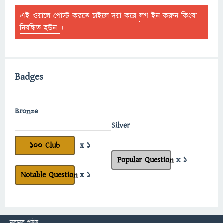
এই ওয়ালে পোস্ট করতে চাইলে দয়া করে
লগ ইন করুন
কিংবা
নিবন্ধিত হউন
।
Badges
Bronze
Silver
100 Club
x 1
Popular Question
x 1
Notable Question
x 1
মতামত পাঠান