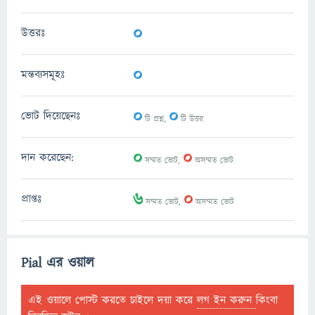
0
উত্তরঃ
0
মন্তব্যসমূহঃ
0
0
ভোট দিয়েছেনঃ
টি প্রশ্ন,
টি উত্তর
0
0
দান করেছেন:
সম্মত ভোট,
অসম্মত ভোট
6
0
প্রাপ্তঃ
সম্মত ভোট,
অসম্মত ভোট
Pial এর ওয়াল
এই ওয়ালে পোস্ট করতে চাইলে দয়া করে
লগ ইন করুন
কিংবা