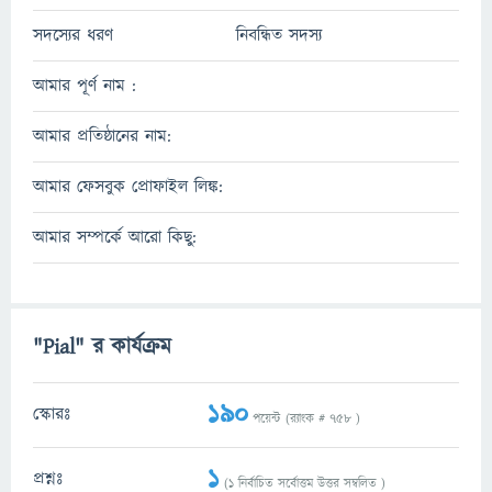
সদস্যের ধরণ
নিবন্ধিত সদস্য
আমার পূর্ণ নাম :
আমার প্রতিষ্ঠানের নাম:
আমার ফেসবুক প্রোফাইল লিঙ্ক:
আমার সম্পর্কে আরো কিছু:
"Pial" র কার্যক্রম
190
স্কোরঃ
পয়েন্ট (র‌্যাংক #
758
)
1
প্রশ্নঃ
(
1
নির্বাচিত সর্বোত্তম উত্তর সম্বলিত )