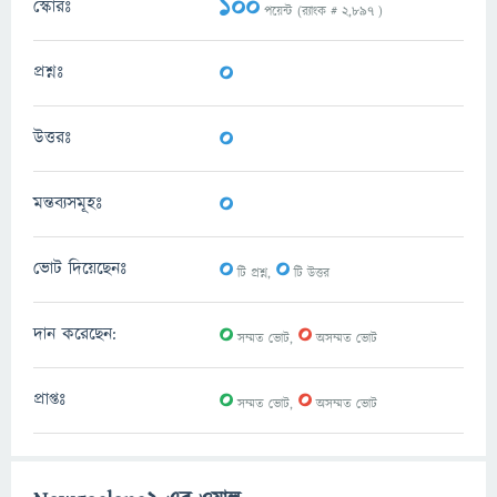
100
স্কোরঃ
পয়েন্ট (র‌্যাংক #
2,897
)
0
প্রশ্নঃ
0
উত্তরঃ
0
মন্তব্যসমূহঃ
0
0
ভোট দিয়েছেনঃ
টি প্রশ্ন,
টি উত্তর
0
0
দান করেছেন:
সম্মত ভোট,
অসম্মত ভোট
0
0
প্রাপ্তঃ
সম্মত ভোট,
অসম্মত ভোট