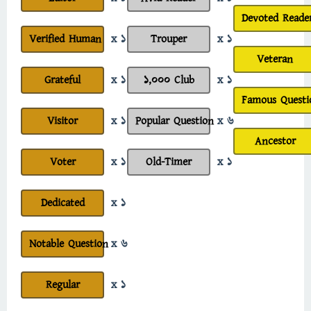
Devoted Reade
Verified Human
x 1
Trouper
x 1
Veteran
Grateful
x 1
1,000 Club
x 1
Famous Questi
Visitor
x 1
Popular Question
x 6
Ancestor
Voter
x 1
Old-Timer
x 1
Dedicated
x 1
Notable Question
x 6
Regular
x 1