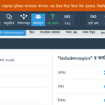
তির প্রশ্নোত্তর দুনিয়ায় আপনাকে স্বাগতম! প্রশ্ন-উত্তর দিয়ে জিতে নিন পুরস্কার, বিস্ত
!
অনুত্তরিত
বিভাগসমূহ
সদস্যবৃন্দ
প্রশ্ন করুন
FAQ
চ্যাট রুম
্যঃ Nohu90conpics
ফিড
সাম্প্রতিক কর্মকান্ড
সকল প্রশ্ন
সকল উত্তর
Ba
"Nohu90conpics" র কার্যক
ম্বর 2024)
স্কোরঃ
প্রশ্নঃ
উত্তরঃ