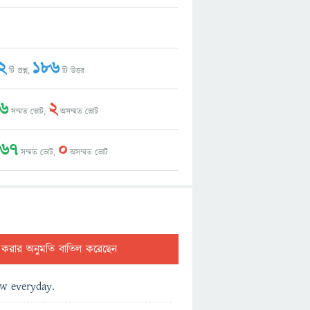
2
186
টি প্রশ্ন,
টি উত্তর
6
2
সম্মত ভোট,
অসম্মত ভোট
067
0
সম্মত ভোট,
অসম্মত ভোট
ট করার অনুমতি বাতিল করেছেন
ew everyday.