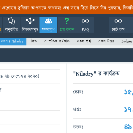
তির প্রশ্নোত্তর দুনিয়ায় আপনাকে স্বাগতম! প্রশ্ন-উত্তর দিয়ে জিতে নিন পুরস্কার, বিস্ত
!
অনুত্তরিত
বিভাগসমূহ
সদস্যবৃন্দ
প্রশ্ন করুন
FAQ
চ্যাট রুম
সদস্যঃ Niladry
ফিড
সাম্প্রতিক কর্মকান্ড
সকল প্রশ্ন
সকল উত্তর
Badges
"Niladry" র কার্যক্রম
e 29 সেপ্টেম্বর 2020)
য
15
স্কোরঃ
17
প্রশ্নঃ
49
উত্তরঃ