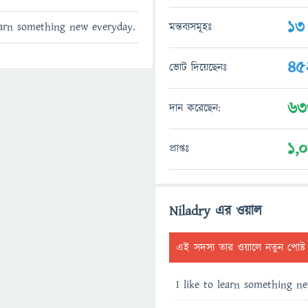
13
মন্তব্যসমূহঃ
learn something new everyday.
45
ভোট দিয়েছেনঃ
63
দান করেছেন:
1,
প্রাপ্তঃ
Niladry এর ওয়াল
এই সদস্য তার ওয়ালে নতুন পোষ্
I like to learn something n