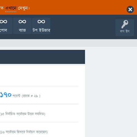
ারিত
এখানে
দেখুন।
পোল
ব্যাজ
টপ ইউজার
লগ ইন
,170
পয়েন্ট (র‌্যাংক #
29
)
(
15
নির্বাচিত সর্বোত্তম উত্তর সম্বলিত)
(
16
সর্বোত্তম হিসাবে নির্বাচন করেছেন)