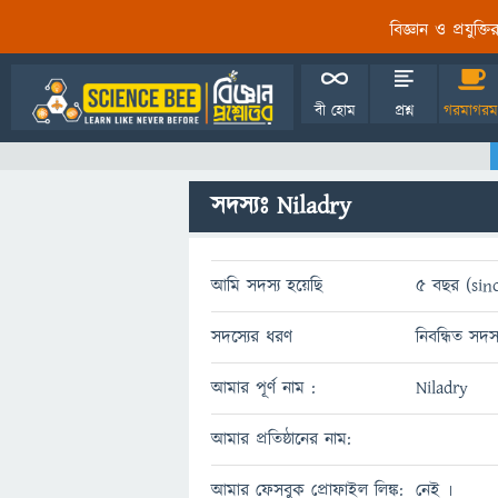
বিজ্ঞান ও প্রযুক্
বী হোম
প্রশ্ন
গরমাগরম
সদস্যঃ Niladry
আমি সদস্য হয়েছি
5 বছর (sinc
সদস্যের ধরণ
নিবন্ধিত সদস্
আমার পূর্ণ নাম :
Niladry
আমার প্রতিষ্ঠানের নাম:
আমার ফেসবুক প্রোফাইল লিঙ্ক:
নেই ৷