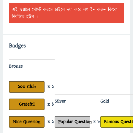
এই ওয়ালে পোস্ট করতে চাইলে দয়া করে
লগ ইন করুন
কিংবা
নিবন্ধিত হউন
।
Badges
Bronze
100 Club
x 1
Silver
Gold
Grateful
x 1
Nice Question
x 1
Popular Question
x 8
Famous Quest