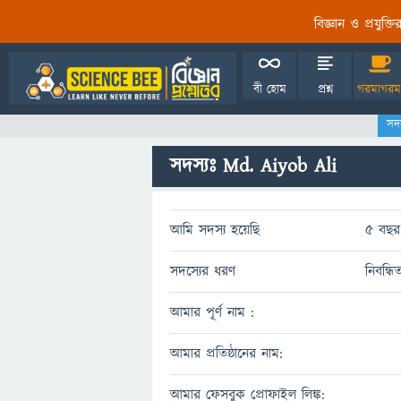
বিজ্ঞান ও প্রযুক্
বী হোম
প্রশ্ন
গরমাগরম
সদ
সদস্যঃ Md. Aiyob Ali
আমি সদস্য হয়েছি
5 বছর 
সদস্যের ধরণ
নিবন্ধি
আমার পূর্ণ নাম :
আমার প্রতিষ্ঠানের নাম:
আমার ফেসবুক প্রোফাইল লিঙ্ক: