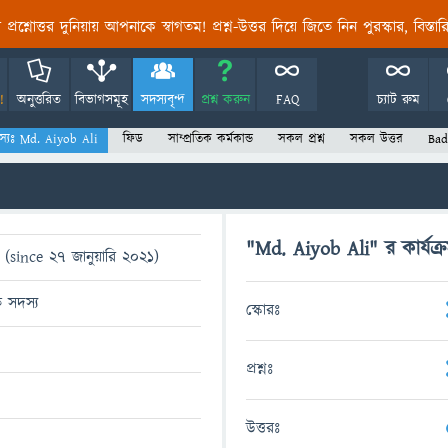
তির প্রশ্নোত্তর দুনিয়ায় আপনাকে স্বাগতম! প্রশ্ন-উত্তর দিয়ে জিতে নিন পুরস্কার, বিস্ত
!
অনুত্তরিত
বিভাগসমূহ
সদস্যবৃন্দ
প্রশ্ন করুন
FAQ
চ্যাট রুম
স্যঃ Md. Aiyob Ali
ফিড
সাম্প্রতিক কর্মকান্ড
সকল প্রশ্ন
সকল উত্তর
Bad
"Md. Aiyob Ali" র কার্যক্
(since 27 জানুয়ারি 2021)
ত সদস্য
স্কোরঃ
প্রশ্নঃ
উত্তরঃ