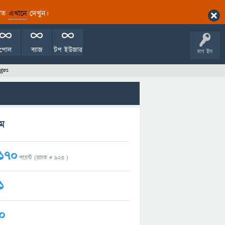
ারিত
এখানে
দেখুন।
পোল
ব্যাজ
টপ ইউজার
লগ ইন
ges
রম
170
পয়েন্ট (র‌্যাংক #
923
)
1
0