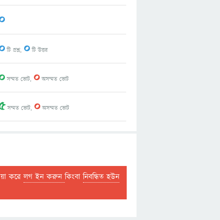
0
0
0
টি প্রশ্ন,
টি উত্তর
0
0
সম্মত ভোট,
অসম্মত ভোট
5
0
সম্মত ভোট,
অসম্মত ভোট
দয়া করে
লগ ইন করুন
কিংবা
নিবন্ধিত হউন