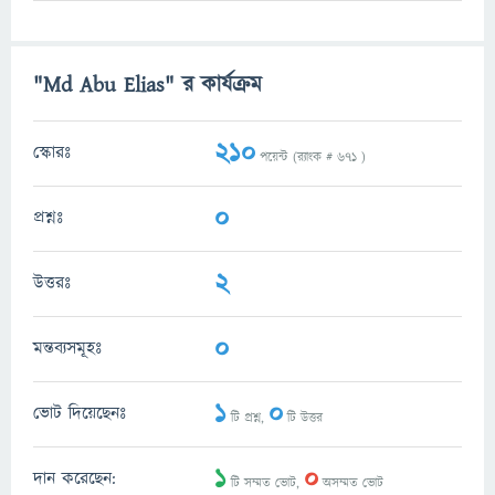
"Md Abu Elias" র কার্যক্রম
210
স্কোরঃ
পয়েন্ট (র‌্যাংক #
671
)
0
প্রশ্নঃ
2
উত্তরঃ
0
মন্তব্যসমূহঃ
1
0
ভোট দিয়েছেনঃ
টি প্রশ্ন,
টি উত্তর
1
0
দান করেছেন:
টি সম্মত ভোট,
অসম্মত ভোট