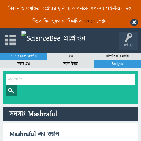
বিজ্ঞান ও প্রযুক্তির প্রশ্নোত্তর দুনিয়ায় আপনাকে স্বাগতম! প্রশ্ন-উত্তর দিয়ে
জিতে নিন পুরস্কার, বিস্তারিত
এখানে
দেখুন।
লগ ইন
সদস্যঃ Mashraful
ফিড
সাম্প্রতিক কর্মকান্ড
সকল প্রশ্ন
সকল উত্তর
Badges
সদস্যঃ Mashraful
Mashraful এর ওয়াল