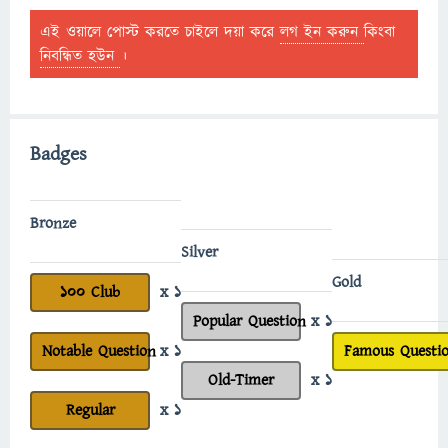
এই ওয়ালে পোস্ট করতে চাইলে দয়া করে
লগ ইন করুন
কিংবা
নিবন্ধিত হউন
।
Badges
Bronze
Silver
Gold
100 Club
x 1
Popular Question
x 1
Notable Question
x 1
Famous Questi
Old-Timer
x 1
Regular
x 1