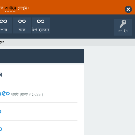
ারিত
এখানে
দেখুন।
পোল
ব্যাজ
টপ ইউজার
লগ ইন
ges
ম
150
পয়েন্ট (র‌্যাংক #
1,099
)
1
0