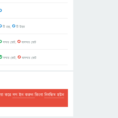
0
0
0
টি প্রশ্ন,
টি উত্তর
0
0
সম্মত ভোট,
অসম্মত ভোট
3
0
সম্মত ভোট,
অসম্মত ভোট
দয়া করে
লগ ইন করুন
কিংবা
নিবন্ধিত হউন