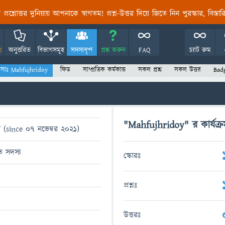
তির প্রশ্নোত্তর দুনিয়ায় আপনাকে স্বাগতম! প্রশ্ন-উত্তর দিয়ে জিতে নিন পুরস্কার, বিস্ত
!
অনুত্তরিত
বিভাগসমূহ
সদস্যবৃন্দ
প্রশ্ন করুন
FAQ
চ্যাট রুম
স্যঃ Mahfujhridoy
ফিড
সাম্প্রতিক কর্মকান্ড
সকল প্রশ্ন
সকল উত্তর
Bad
"Mahfujhridoy" র কার্যক্র
 (since 07 নভেম্বর 2021)
িত সদস্য
স্কোরঃ
প্রশ্নঃ
উত্তরঃ