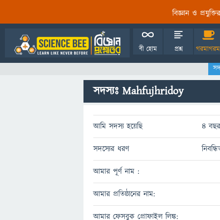
বিজ্ঞান ও প্রযুক্
বী হোম
প্রশ্ন
গরমাগরম
সদ
সদস্যঃ Mahfujhridoy
আমি সদস্য হয়েছি
4 বছর
সদস্যের ধরণ
নিবন্ধ
আমার পূর্ণ নাম :
আমার প্রতিষ্ঠানের নাম:
আমার ফেসবুক প্রোফাইল লিঙ্ক: