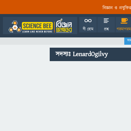
বিজ্ঞান ও প্রযুক্
বী হোম
প্রশ্ন
গরমাগরম
সদ
সদস্যঃ LenardOgilvy