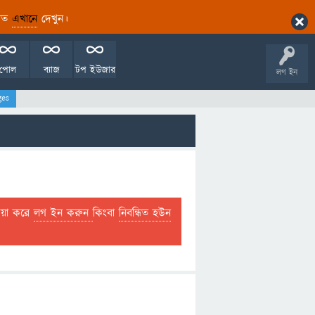
ারিত
এখানে
দেখুন।
পোল
ব্যাজ
টপ ইউজার
লগ ইন
ges
দয়া করে
লগ ইন করুন
কিংবা
নিবন্ধিত হউন