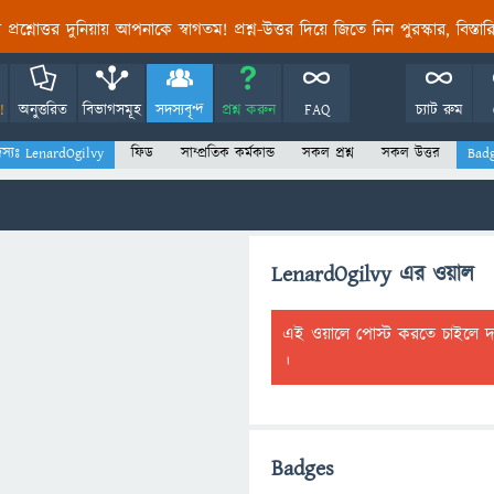
তির প্রশ্নোত্তর দুনিয়ায় আপনাকে স্বাগতম! প্রশ্ন-উত্তর দিয়ে জিতে নিন পুরস্কার, বিস্ত
!
অনুত্তরিত
বিভাগসমূহ
সদস্যবৃন্দ
প্রশ্ন করুন
FAQ
চ্যাট রুম
স্যঃ LenardOgilvy
ফিড
সাম্প্রতিক কর্মকান্ড
সকল প্রশ্ন
সকল উত্তর
Bad
LenardOgilvy এর ওয়াল
এই ওয়ালে পোস্ট করতে চাইলে 
।
Badges