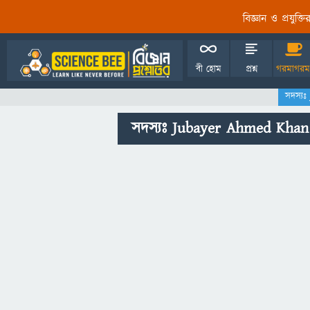
বিজ্ঞান ও প্রযুক্
বী হোম
প্রশ্ন
গরমাগরম
সদস্য
সদস্যঃ Jubayer Ahmed Khan