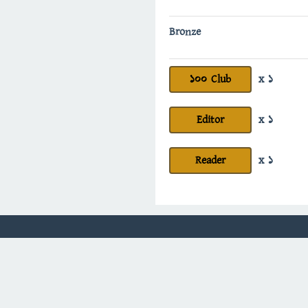
Bronze
100 Club
x 1
Editor
x 1
Reader
x 1