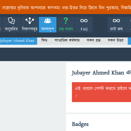
তির প্রশ্নোত্তর দুনিয়ায় আপনাকে স্বাগতম! প্রশ্ন-উত্তর দিয়ে জিতে নিন পুরস্কার, বিস্ত
!
অনুত্তরিত
বিভাগসমূহ
সদস্যবৃন্দ
প্রশ্ন করুন
FAQ
চ্যাট রুম
ঃ Jubayer Ahmed Khan
ফিড
সাম্প্রতিক কর্মকান্ড
সকল প্রশ্ন
সকল উত্তর
Jubayer Ahmed Khan এ
এই ওয়ালে পোস্ট করতে চাইলে 
।
Badges