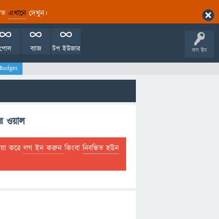
ারিত
এখানে
দেখুন।
পোল
ব্যাজ
টপ ইউজার
লগ ইন
Badges
র ওয়াল
দয়া করে
লগ ইন করুন
কিংবা
নিবন্ধিত হউন