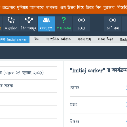
তির প্রশ্নোত্তর দুনিয়ায় আপনাকে স্বাগতম! প্রশ্ন-উত্তর দিয়ে জিতে নিন পুরস্কার, বিস্ত
!
অনুত্তরিত
বিভাগসমূহ
সদস্যবৃন্দ
প্রশ্ন করুন
FAQ
চ্যাট রুম
স্যঃ Imtiaj sarker
ফিড
সাম্প্রতিক কর্মকান্ড
সকল প্রশ্ন
সকল উত্তর
Bad
"Imtiaj sarker" র কার্যক্র
র (since 27 জুলাই 2021)
ধিত সদস্য
স্কোরঃ
প্রশ্নঃ
উত্তরঃ