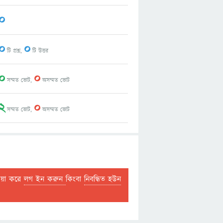
0
0
0
টি প্রশ্ন,
টি উত্তর
0
0
সম্মত ভোট,
অসম্মত ভোট
2
0
সম্মত ভোট,
অসম্মত ভোট
দয়া করে
লগ ইন করুন
কিংবা
নিবন্ধিত হউন