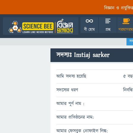
বিজ্ঞান ও প্রযুক্
বী হোম
প্রশ্ন
গরমাগরম
সদ
সদস্যঃ Imtiaj sarker
আমি সদস্য হয়েছি
5 বছ
সদস্যের ধরণ
নিবন্
আমার পূর্ণ নাম :
আমার প্রতিষ্ঠানের নাম:
আমার ফেসবুক প্রোফাইল লিঙ্ক: