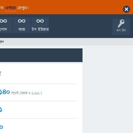
ারিত
এখানে
দেখুন।
পোল
ব্যাজ
টপ ইউজার
লগ ইন
ges
ম
140
পয়েন্ট (র‌্যাংক #
1,281
)
1
0