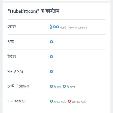
"Hubet73com" র কার্যক্রম
100
স্কোরঃ
পয়েন্ট (র‌্যাংক #
2,897
)
0
প্রশ্নঃ
0
উত্তরঃ
0
মন্তব্যসমূহঃ
0
0
ভোট দিয়েছেনঃ
টি প্রশ্ন,
টি উত্তর
0
0
দান করেছেন:
সম্মত ভোট,
অসম্মত ভোট