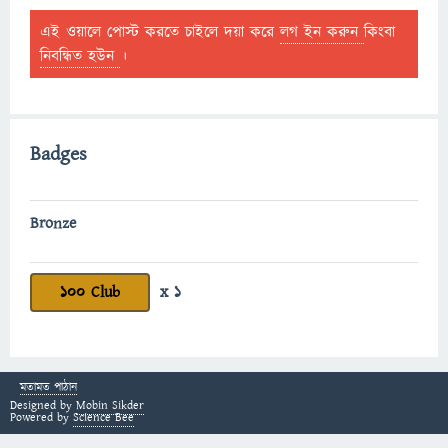
এই ওয়ালে পোস্ট করতে চাইলে দয়া করে
লগ ইন করুন
কিংবা
নিবন্ধিত হউন
।
Badges
Bronze
100 Club
x 1
মতামত পাঠান
Designed by
Mobin Sikder
Powered by
Science Bee