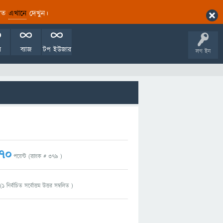
ারিত
এখানে
দেখুন।
ল
ব্যাজ
টপ ইউজার
লগ ইন
70
পয়েন্ট (র‌্যাংক #
379
)
(
1
নির্বাচিত সর্বোত্তম উত্তর সম্বলিত )