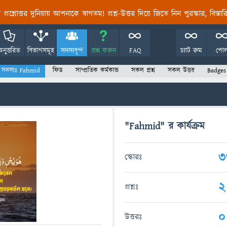
তির প্রশ্নোত্তর দুনিয়ায় আপনাকে স্বাগতম! প্রশ্ন-উত্তর দিয়ে জিতে নিন পুরস্কার, বিস্ত
অনুত্তরিত
বিভাগসমূহ
সদস্যবৃন্দ
প্রশ্ন করুন
FAQ
চ্যাট রুম
পো
সদস্যঃ Fahmid
ফিড
সাম্প্রতিক কর্মকান্ড
সকল প্রশ্ন
সকল উত্তর
Badges
"Fahmid" র কার্যক্রম
3
স্কোরঃ
2
প্রশ্নঃ
0
উত্তরঃ