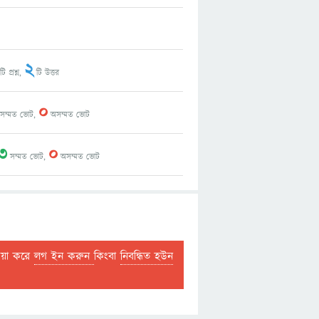
2
ি প্রশ্ন,
টি উত্তর
0
সম্মত ভোট,
অসম্মত ভোট
3
0
সম্মত ভোট,
অসম্মত ভোট
দয়া করে
লগ ইন করুন
কিংবা
নিবন্ধিত হউন