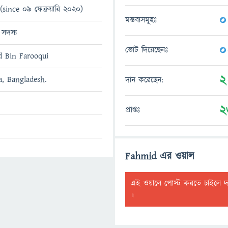
(since 09 ফেব্রুয়ারি 2020)
0
মন্তব্যসমূহঃ
 সদস্য
0
ভোট দিয়েছেনঃ
ট
 Bin Farooqui
2
a, Bangladesh.
দান করেছেন:
2
প্রাপ্তঃ
Fahmid এর ওয়াল
এই ওয়ালে পোস্ট করতে চাইলে 
।