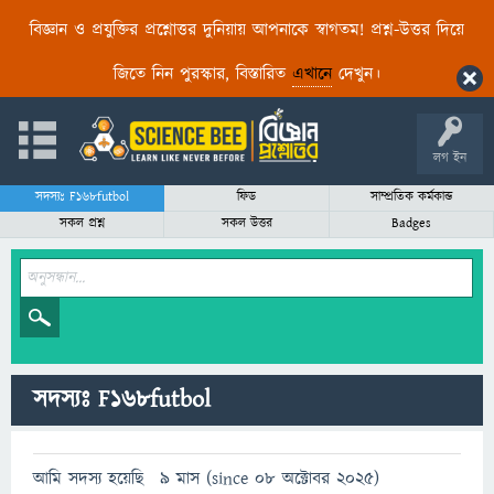
বিজ্ঞান ও প্রযুক্তির প্রশ্নোত্তর দুনিয়ায় আপনাকে স্বাগতম! প্রশ্ন-উত্তর দিয়ে
জিতে নিন পুরস্কার, বিস্তারিত
এখানে
দেখুন।
লগ ইন
সদস্যঃ F168futbol
ফিড
সাম্প্রতিক কর্মকান্ড
সকল প্রশ্ন
সকল উত্তর
Badges
সদস্যঃ F168futbol
আমি সদস্য হয়েছি
9 মাস (since 08 অক্টোবর 2025)