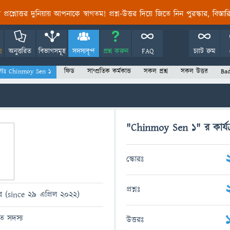
তির প্রশ্নোত্তর দুনিয়ায় আপনাকে স্বাগতম! প্রশ্ন-উত্তর দিয়ে জিতে নিন পুরস্কার, বিস্ত
!
অনুত্তরিত
বিভাগসমূহ
সদস্যবৃন্দ
প্রশ্ন করুন
FAQ
চ্যাট রুম
্যঃ Chinmoy Sen 1
ফিড
সাম্প্রতিক কর্মকান্ড
সকল প্রশ্ন
সকল উত্তর
Ba
"Chinmoy Sen 1" র কার্যক
স্কোরঃ
প্রশ্নঃ
 (since 29 এপ্রিল 2022)
িত সদস্য
উত্তরঃ