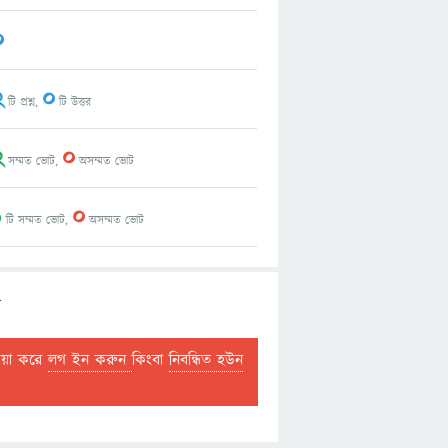
0
2
0
টি প্রশ্ন,
টি উত্তর
2
0
সম্মত ভোট,
অসম্মত ভোট
1
0
টি সম্মত ভোট,
অসম্মত ভোট
ল
দয়া করে
লগ ইন করুন
কিংবা
নিবন্ধিত হউন