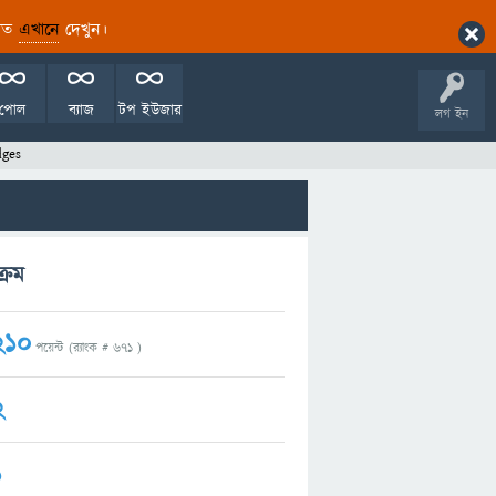
ারিত
এখানে
দেখুন।
পোল
ব্যাজ
টপ ইউজার
লগ ইন
dges
্রম
210
পয়েন্ট (র‌্যাংক #
671
)
2
1