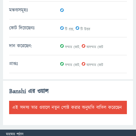
0
মন্তব্যসমূহঃ
0
0
ভোট দিয়েছেনঃ
টি প্রশ্ন,
টি উত্তর
0
0
দান করেছেন:
সম্মত ভোট,
অসম্মত ভোট
0
0
প্রাপ্তঃ
সম্মত ভোট,
অসম্মত ভোট
Banshi এর ওয়াল
এই সদস্য তার ওয়ালে নতুন পোষ্ট করার অনুমতি বাতিল করেছেন
মতামত পাঠান