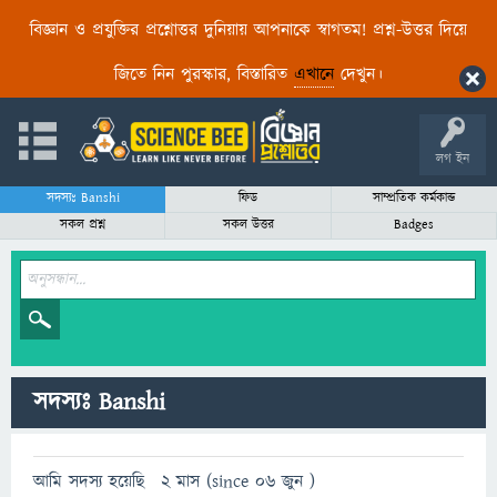
বিজ্ঞান ও প্রযুক্তির প্রশ্নোত্তর দুনিয়ায় আপনাকে স্বাগতম! প্রশ্ন-উত্তর দিয়ে
জিতে নিন পুরস্কার, বিস্তারিত
এখানে
দেখুন।
লগ ইন
সদস্যঃ Banshi
ফিড
সাম্প্রতিক কর্মকান্ড
সকল প্রশ্ন
সকল উত্তর
Badges
সদস্যঃ Banshi
আমি সদস্য হয়েছি
2 মাস (since 06 জুন )