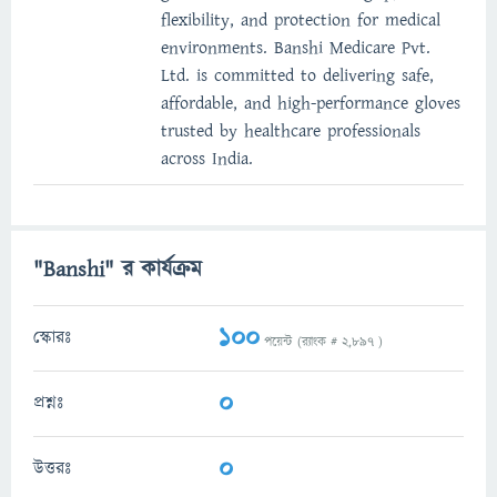
flexibility, and protection for medical
environments. Banshi Medicare Pvt.
Ltd. is committed to delivering safe,
affordable, and high-performance gloves
trusted by healthcare professionals
across India.
"Banshi" র কার্যক্রম
100
স্কোরঃ
পয়েন্ট (র‌্যাংক #
2,897
)
0
প্রশ্নঃ
0
উত্তরঃ