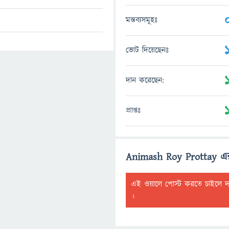
মন্তব্যসমূহঃ
ভোট দিয়েছেনঃ
দান করেছেন:
প্রাপ্তঃ
Animash Roy Prottay এ
এই ওয়ালে পোস্ট করতে চাইলে 
।