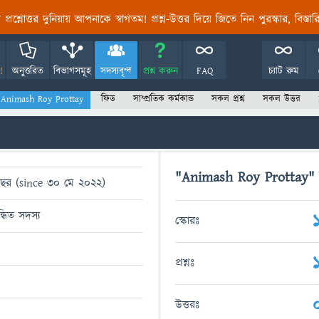
তির প্রশ্নোত্তর দুনিয়ায় আপনাকে স্বাগতম! প্রশ্ন-উত্তর দিয়ে জিতে নিন পুরস্কার, বিস্ত
!
অনুত্তরিত
বিভাগসমূহ
সদস্যবৃন্দ
প্রশ্ন করুন
FAQ
চ্যাট রুম
 Animash Roy Prottay
ফিড
সাম্প্রতিক কর্মকান্ড
সকল প্রশ্ন
সকল উত্তর
"Animash Roy Prottay" র 
ছর (since 30 মে 2022)
ন্ধিত সদস্য
স্কোরঃ
প্রশ্নঃ
উত্তরঃ