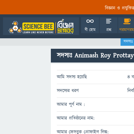
বিজ্ঞান ও প্রযুক্
বী হোম
প্রশ্ন
গরমাগরম
সদস্যঃ
সদস্যঃ Animash Roy Prottay
আমি সদস্য হয়েছি
4 ব
সদস্যের ধরণ
নিব
আমার পূর্ণ নাম :
আমার প্রতিষ্ঠানের নাম:
আমার ফেসবুক প্রোফাইল লিঙ্ক: