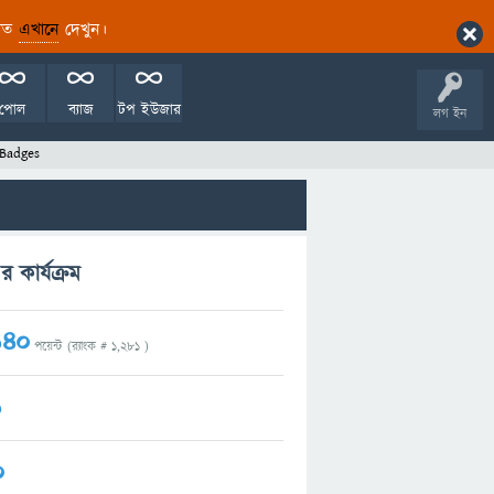
ারিত
এখানে
দেখুন।
পোল
ব্যাজ
টপ ইউজার
লগ ইন
Badges
কার্যক্রম
140
পয়েন্ট (র‌্যাংক #
1,281
)
1
0