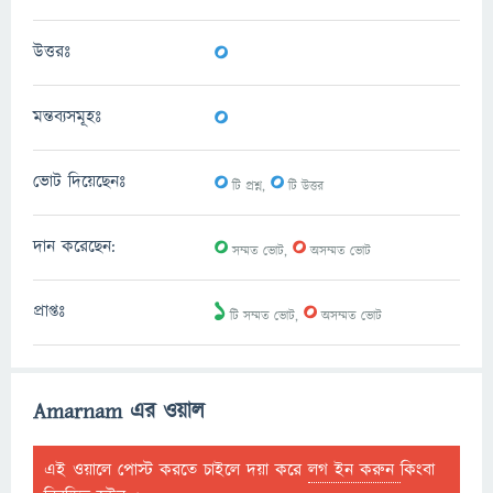
0
উত্তরঃ
0
মন্তব্যসমূহঃ
0
0
ভোট দিয়েছেনঃ
টি প্রশ্ন,
টি উত্তর
0
0
দান করেছেন:
সম্মত ভোট,
অসম্মত ভোট
1
0
প্রাপ্তঃ
টি সম্মত ভোট,
অসম্মত ভোট
Amarnam এর ওয়াল
এই ওয়ালে পোস্ট করতে চাইলে দয়া করে
লগ ইন করুন
কিংবা