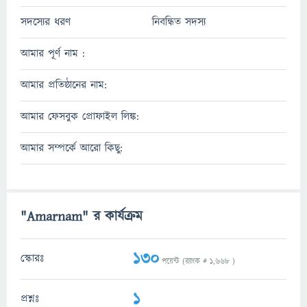
সদস্যের ধরণ
নিবন্ধিত সদস্য
আমার পূর্ণ নাম :
আমার প্রতিষ্ঠানের নাম:
আমার ফেসবুক প্রোফাইল লিঙ্ক:
আমার সম্পর্কে আরো কিছু:
"Amarnam" র কার্যক্রম
130
স্কোরঃ
পয়েন্ট (র‌্যাংক #
1,668
)
1
প্রশ্নঃ