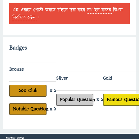
এই ওয়ালে পোস্ট করতে চাইলে দয়া করে
লগ ইন করুন
কিংবা
নিবন্ধিত হউন
।
Badges
Bronze
Silver
Gold
100 Club
x 1
Popular Question
x 1
Famous Questi
Notable Question
x 1
মতামত পাঠান