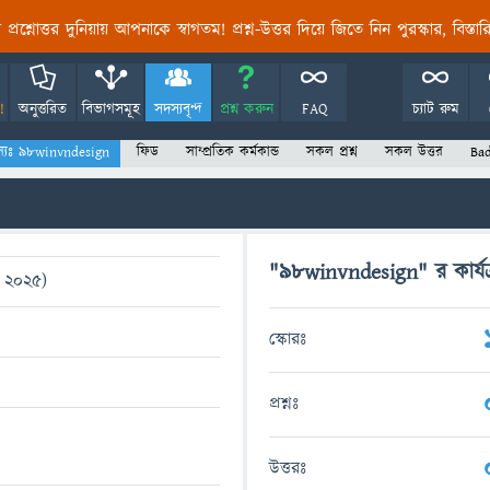
তির প্রশ্নোত্তর দুনিয়ায় আপনাকে স্বাগতম! প্রশ্ন-উত্তর দিয়ে জিতে নিন পুরস্কার, বিস্ত
!
অনুত্তরিত
বিভাগসমূহ
সদস্যবৃন্দ
প্রশ্ন করুন
FAQ
চ্যাট রুম
্যঃ 98winvndesign
ফিড
সাম্প্রতিক কর্মকান্ড
সকল প্রশ্ন
সকল উত্তর
Ba
"98winvndesign" র কার্যক
ই 2025)
স্কোরঃ
প্রশ্নঃ
উত্তরঃ