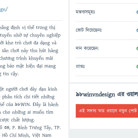
ign/
মন্তব্যসমূহঃ
ẳng định vị thế trong thị
ভোট দিয়েছেনঃ
 tuyến nhờ sự chuyên nghiệp
với kho trò chơi đa dạng và
দান করেছেন:
, sân chơi này thu hút hàng
 chương trình khuyến mãi
ống bảo mật hiện đại mang
প্রাপ্তঃ
 tin cậy.
ột người chơi dày dạn kinh
98winvndesign এর ওয়া
 phân tích chi tiết những
hế của 98WIN. Đây là hành
এই সদস্য তার ওয়ালে নতুন পোষ্
h cho những ai muốn tìm
cược chất lượng.
ố 34, P. Bình Trưng Tây, TP.
 Hồ Chí Minh, Việt Nam