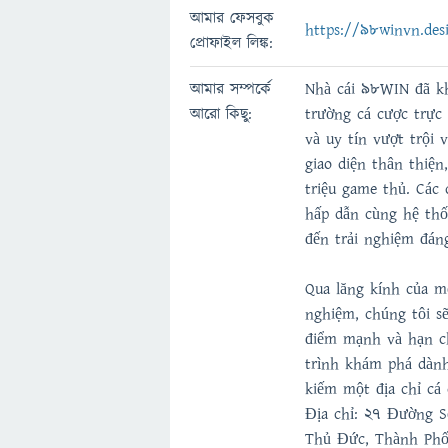
আমার ফেসবুক
https://98winvn.des
প্রোফাইল লিঙ্ক:
আমার সম্পর্কে
Nhà cái 98WIN đã kh
আরো কিছু:
trường cá cược trực
và uy tín vượt trội 
giao diện thân thiện
triệu game thủ. Các
hấp dẫn cùng hệ th
đến trải nghiệm đáng
Qua lăng kính của m
nghiệm, chúng tôi sẽ
điểm mạnh và hạn c
trình khám phá dàn
kiếm một địa chỉ cá 
Địa chỉ: 27 Đường S
Thủ Đức, Thành Phố