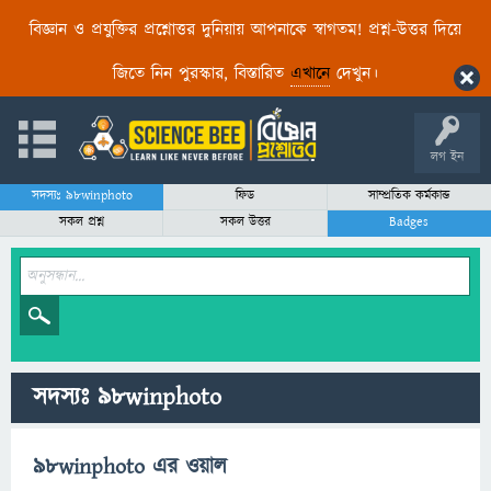
বিজ্ঞান ও প্রযুক্তির প্রশ্নোত্তর দুনিয়ায় আপনাকে স্বাগতম! প্রশ্ন-উত্তর দিয়ে
জিতে নিন পুরস্কার, বিস্তারিত
এখানে
দেখুন।
লগ ইন
সদস্যঃ 98winphoto
ফিড
সাম্প্রতিক কর্মকান্ড
সকল প্রশ্ন
সকল উত্তর
Badges
সদস্যঃ 98winphoto
98winphoto এর ওয়াল