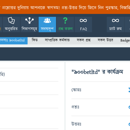
তির প্রশ্নোত্তর দুনিয়ায় আপনাকে স্বাগতম! প্রশ্ন-উত্তর দিয়ে জিতে নিন পুরস্কার, বিস্ত
!
অনুত্তরিত
বিভাগসমূহ
সদস্যবৃন্দ
প্রশ্ন করুন
FAQ
চ্যাট রুম
সদস্যঃ 900betltd
ফিড
সাম্প্রতিক কর্মকান্ড
সকল প্রশ্ন
সকল উত্তর
Badge
"900betltd" র কার্যক্রম
রি)
স্কোরঃ
প্রশ্নঃ
উত্তরঃ