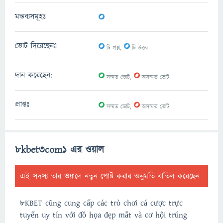
0
মন্তব্যসমূহঃ
0
0
ভোট দিয়েছেনঃ
টি প্রশ্ন,
টি উত্তর
0
0
দান করেছেন:
সম্মত ভোট,
অসম্মত ভোট
0
0
প্রাপ্তঃ
সম্মত ভোট,
অসম্মত ভোট
8kbet3com1 এর ওয়াল
এই সদস্য তার ওয়ালে নতুন পোষ্ট করার অনুমতি বাতিল করেছেন
8KBET cũng cung cấp các trò chơi cá cược trực
tuyến uy tín với đồ họa đẹp mắt và cơ hội trúng