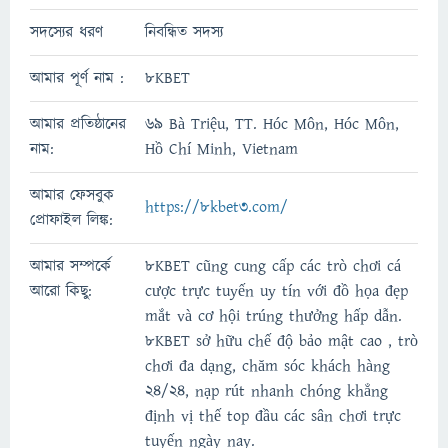
সদস্যের ধরণ
নিবন্ধিত সদস্য
আমার পূর্ণ নাম :
8KBET
আমার প্রতিষ্ঠানের
69 Bà Triệu, TT. Hóc Môn, Hóc Môn,
নাম:
Hồ Chí Minh, Vietnam
আমার ফেসবুক
https://8kbet3.com/
প্রোফাইল লিঙ্ক:
আমার সম্পর্কে
8KBET cũng cung cấp các trò chơi cá
আরো কিছু:
cược trực tuyến uy tín với đồ họa đẹp
mắt và cơ hội trúng thưởng hấp dẫn.
8KBET sở hữu chế độ bảo mật cao , trò
chơi đa dạng, chăm sóc khách hàng
24/24, nạp rút nhanh chóng khẳng
định vị thế top đầu các sân chơi trực
tuyến ngày nay.