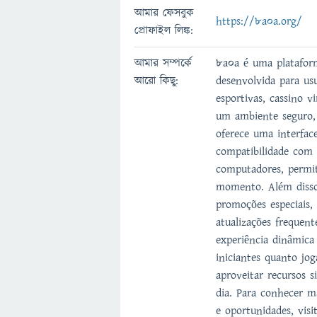
আমার ফেসবুক
https://8a0a.org/
প্রোফাইল লিঙ্ক:
আমার সম্পর্কে
8a0a é uma platafor
আরো কিছু:
desenvolvida para us
esportivas, cassino 
um ambiente seguro, p
oferece uma interface
compatibilidade com 
computadores, permit
momento. Além disso
promoções especiais, 
atualizações frequen
experiência dinâmica
iniciantes quanto jo
aproveitar recursos s
dia. Para conhecer m
e oportunidades, visit