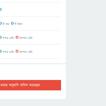
0
0
0
টি প্রশ্ন,
টি উত্তর
0
0
সম্মত ভোট,
অসম্মত ভোট
0
0
সম্মত ভোট,
অসম্মত ভোট
ট করার অনুমতি বাতিল করেছেন