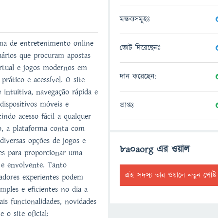
মন্তব্যসমূহঃ
ma de entretenimento online
ভোট দিয়েছেনঃ
uários que procuram apostas
virtual e jogos modernos em
দান করেছেন:
rático e acessível. O site
 intuitiva, navegação rápida e
dispositivos móveis e
প্রাপ্তঃ
indo acesso fácil a qualquer
, a plataforma conta com
diversas opções de jogos e
8a0aorg এর ওয়াল
tes para proporcionar uma
 e envolvente. Tanto
এই সদস্য তার ওয়ালে নতুন পোষ্
gadores experientes podem
imples e eficientes no dia a
ais funcionalidades, novidades
e o site oficial: