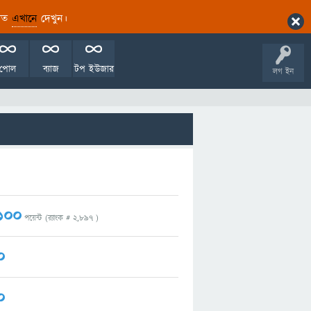
ারিত
এখানে
দেখুন।
পোল
ব্যাজ
টপ ইউজার
লগ ইন
100
পয়েন্ট (র‌্যাংক #
2,897
)
0
0