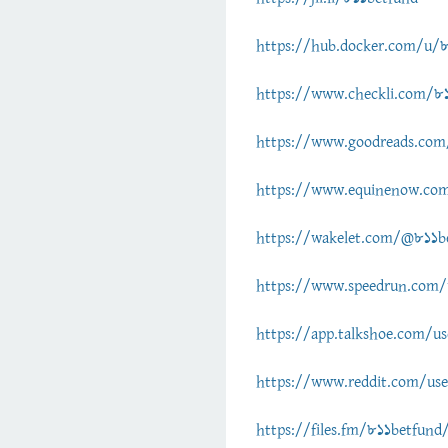
https://hub.docker.com/u/
https://www.checkli.com/8
https://www.goodreads.co
https://www.equinenow.co
https://wakelet.com/@811b
https://www.speedrun.com/
https://app.talkshoe.com/u
https://www.reddit.com/us
https://files.fm/811betfund