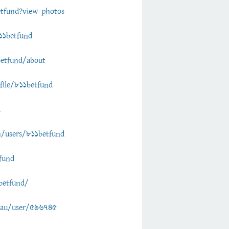
tfund?view=photos
11betfund
betfund/about
file/811betfund
d
/users/811betfund
fund
betfund/
.au/user/596745