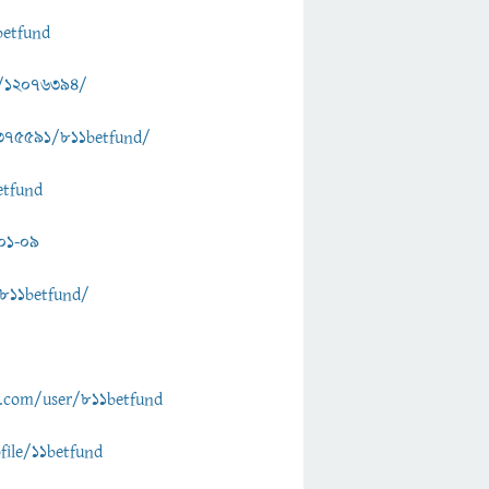
betfund
r/12076394/
/375591/811betfund/
etfund
-01-09
/811betfund/
.com/user/811betfund
file/11betfund