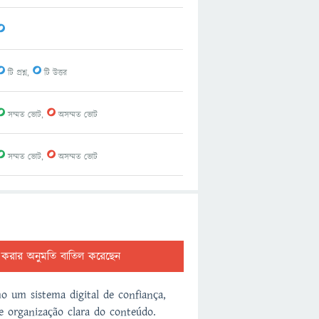
0
0
0
টি প্রশ্ন,
টি উত্তর
0
0
সম্মত ভোট,
অসম্মত ভোট
0
0
সম্মত ভোট,
অসম্মত ভোট
ট করার অনুমতি বাতিল করেছেন
 um sistema digital de confiança,
e organização clara do conteúdo.