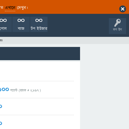
ারিত
এখানে
দেখুন।
পোল
ব্যাজ
টপ ইউজার
লগ ইন
es
100
পয়েন্ট (র‌্যাংক #
2,897
)
0
0