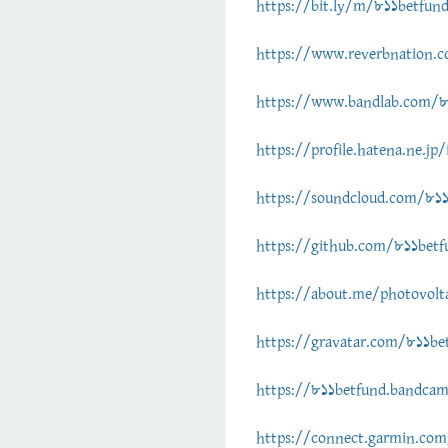
https://bit.ly/m/811betfun
https://www.reverbnation.
https://www.bandlab.com/8
https://profile.hatena.ne.jp
https://soundcloud.com/811
https://github.com/811betf
https://about.me/photovolt
https://gravatar.com/811be
https://811betfund.bandca
https://connect.garmin.com