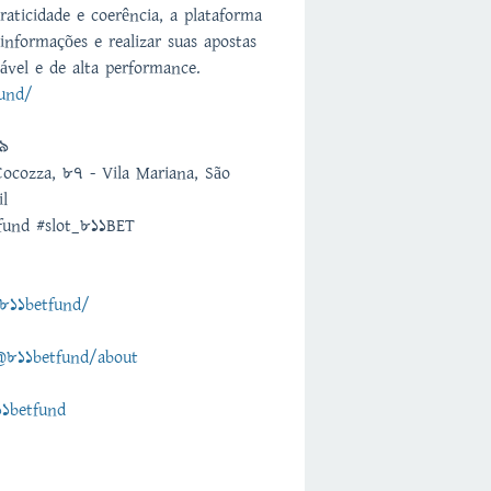
raticidade e coerência, a plataforma
 informações e realizar suas apostas
vel e de alta performance.
fund/
19
Cocozza, 87 - Vila Mariana, São
il
fund #slot_811BET
/811betfund/
@811betfund/about
1betfund