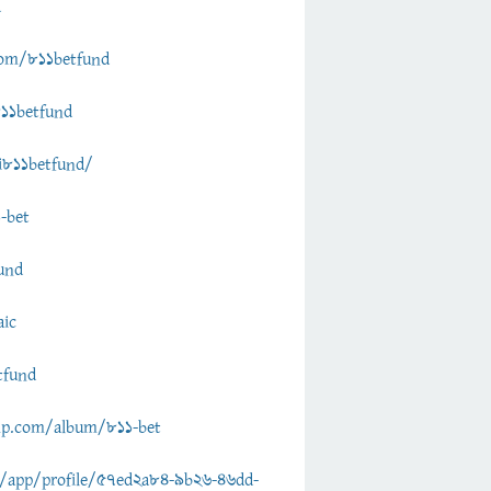
d
com/811betfund
11betfund
/i811betfund/
-bet
und
aic
tfund
mp.com/album/811-bet
/app/profile/57ed2a84-9b26-46dd-