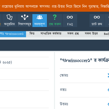
তির প্রশ্নোত্তর দুনিয়ায় আপনাকে স্বাগতম! প্রশ্ন-উত্তর দিয়ে জিতে নিন পুরস্কার, বিস্ত
!
অনুত্তরিত
বিভাগসমূহ
সদস্যবৃন্দ
প্রশ্ন করুন
FAQ
চ্যাট রুম
স্যঃ 78winsoccer1
ফিড
সাম্প্রতিক কর্মকান্ড
সকল প্রশ্ন
সকল উত্তর
Bad
"78winsoccer1" র কার্যক্
্ট 2025)
স্কোরঃ
প্রশ্নঃ
উত্তরঃ