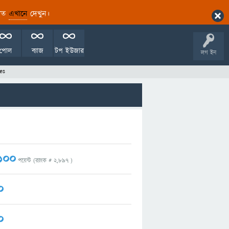
ারিত
এখানে
দেখুন।
পোল
ব্যাজ
টপ ইউজার
লগ ইন
es
100
পয়েন্ট (র‌্যাংক #
2,897
)
0
0