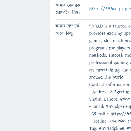
আমার ফেসবুক
https://777ad-pk.ne
প্রোফাইল লিঙ্ক:
আমার সম্পর্কে
777AD is a trusted o
আরো কিছু:
provides exciting spo
games, slot machines
programs for players
methods, smooth mobi
professional gaming
an entertaining and r
around the world.
Contact information:
- Address: 4 Egerton
Shahu, Lahore, 5400
- Email: 777adpknet
- Website: https://7
- Hotline: +92 320 
Tag: #777adpknet #