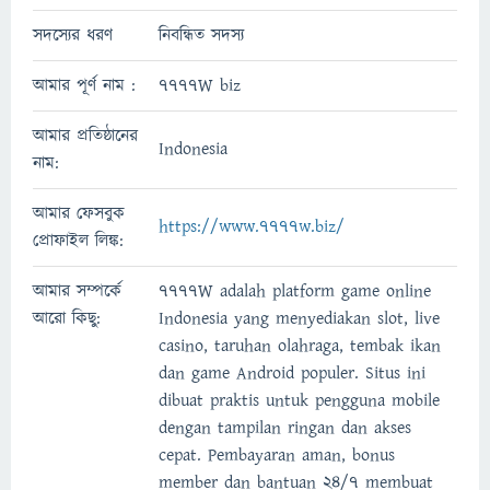
সদস্যের ধরণ
নিবন্ধিত সদস্য
আমার পূর্ণ নাম :
7777W biz
আমার প্রতিষ্ঠানের
Indonesia
নাম:
আমার ফেসবুক
https://www.7777w.biz/
প্রোফাইল লিঙ্ক:
আমার সম্পর্কে
7777W adalah platform game online
আরো কিছু:
Indonesia yang menyediakan slot, live
casino, taruhan olahraga, tembak ikan
dan game Android populer. Situs ini
dibuat praktis untuk pengguna mobile
dengan tampilan ringan dan akses
cepat. Pembayaran aman, bonus
member dan bantuan 24/7 membuat