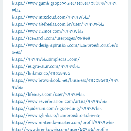
https://www.gamingtop100.net/server/58186/7777
wbiz
https://www.mixcloud.com/7777Wbiz/
https://www.99freelas.com.br/user/7777w-biz
https://www.tizmos.com/7777Wbiz
https://scenarch.com/userpages/38464
https://www.designspiration.com/izanproeditortube/s
aves/
https://7777wbiz.simplecast.com/
https://es.gravatar.com/7777wbiz
https://linkmix.co/55014781
https://www.brownbook.net/business/55134655/777
7wbiz
https://lifeinsys.com/user/7777wbiz
https://www.reverbnation.com/artist/7777wbiz
https://spiderum.com/nguoi-dung/7777Wbiz
https://www.iglinks.io/Izanproeditortube-n6j
https://www.nintendo-master.com/profil/7777wbiz
http://www.brenkoweb.com/user/93706/profile