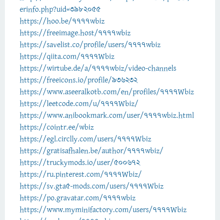
erinfo.php?uid=3982055
https://hoo.be/7777wbiz
https://freeimage.host/7777wbiz
https://savelist.co/profile/users/7777wbiz
https://qiita.com/7777Wbiz
https://wirtube.de/a/7777wbiz/video-channels
https://freeicons.io/profile/936232
https://www.aseeralkotb.com/en/profiles/7777Wbiz
https://leetcode.com/u/7777Wbiz/
https://www.anibookmark.com/user/7777wbiz.html
https://cointr.ee/wbiz
https://egl.circlly.com/users/7777Wbiz
https://gratisafhalen.be/author/7777wbiz/
https://truckymods.io/user/500672
https://ru.pinterest.com/7777Wbiz/
https://sv.gta5-mods.com/users/7777Wbiz
https://po.gravatar.com/7777wbiz
https://www.myminifactory.com/users/7777Wbiz