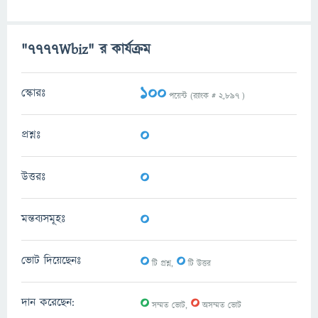
"7777Wbiz" র কার্যক্রম
100
স্কোরঃ
পয়েন্ট (র‌্যাংক #
2,897
)
0
প্রশ্নঃ
0
উত্তরঃ
0
মন্তব্যসমূহঃ
0
0
ভোট দিয়েছেনঃ
টি প্রশ্ন,
টি উত্তর
0
0
দান করেছেন:
সম্মত ভোট,
অসম্মত ভোট