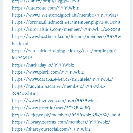
https://diit.cz/profil/ukgnwcde6z
https://undrtone.com/7777Wbiz
https://www.inventoridigiochi.it/membri/7777wbiz/
https://forums.alliedmods.net/member.php?u=481604
https://tutorialslink.com/member/7777Wbiz/103324
https://www.hostboard.com/forums/members/7777w
biz.html
https://zerosuicidetraining.edc.org/user/profile.php?
id=571715
https://hackaday.io/7777Wbiz
https://www.plurk.com/a7777Wbiz
https://www.databaze-her.cz/uzivatele/7777wbiz/
https://raovat.nhadat.vn/members/7777wbiz-
317200.html
https://www.bigoven.com/user/7777wbiz
https://www.facer.io/user/7Tr2Bl3dBQ
https://defence.pk/members/7777wbiz.242842/about
https://library.zortrax.com/members/7777wbiz/
https://shareyoursocial.com/7777Wbiz