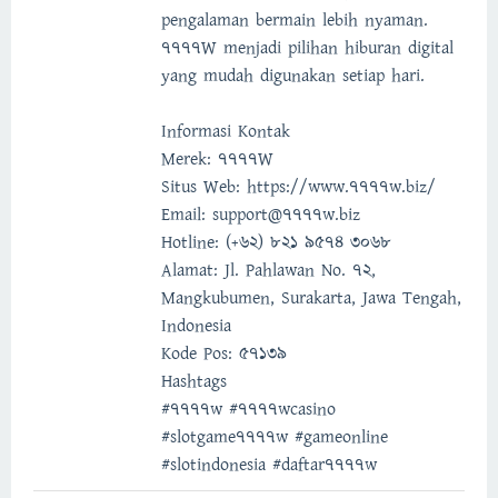
pengalaman bermain lebih nyaman.
7777W menjadi pilihan hiburan digital
yang mudah digunakan setiap hari.
Informasi Kontak
Merek: 7777W
Situs Web: https://www.7777w.biz/
Email: support@7777w.biz
Hotline: (+62) 821 9574 3068
Alamat: Jl. Pahlawan No. 72,
Mangkubumen, Surakarta, Jawa Tengah,
Indonesia
Kode Pos: 57139
Hashtags
#7777w #7777wcasino
#slotgame7777w #gameonline
#slotindonesia #daftar7777w