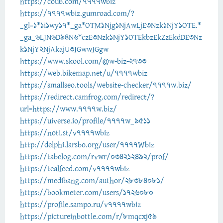
https://coub.com/7777wbiz
https://7777wbiz.gumroad.com/?
_gl=1*1i1wy17*_ga*OTM1Njg1NjAwLjE3Nzk1NjY1OTE.*
_ga_6LJN6D94N6*czE3Nzk1NjY1OTEkbzEkZzEkdDE3Nz
k1NjY2NjAkajU3JGwwJGgw
https://www.skool.com/@w-biz-2733
https://web.bikemap.net/u/7777wbiz
https://smallseo.tools/website-checker/7777w.biz/
https://redirect.camfrog.com/redirect/?
url=https://www.7777w.biz/
https://uiverse.io/profile/7777w_9511
https://noti.st/v7777wbiz
http://delphi.larsbo.org/user/7777Wbiz
https://tabelog.com/rvwr/034212492/prof/
https://tealfeed.com/v7777wbiz
https://medibang.com/author/28384081/
https://bookmeter.com/users/1726080
https://profile.sampo.ru/v7777wbiz
https://pictureinbottle.com/r/8mqcxj59