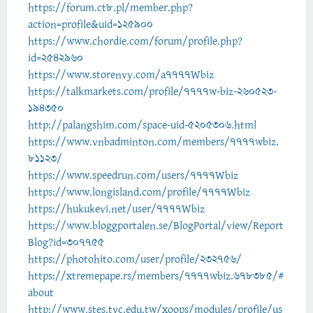
https://forum.ct8.pl/member.php?
action=profile&uid=125900
https://www.chordie.com/forum/profile.php?
id=2542960
https://www.storenvy.com/a7777Wbiz
https://talkmarkets.com/profile/7777w-biz-260523-
194350
http://palangshim.com/space-uid-5205306.html
https://www.vnbadminton.com/members/7777wbiz.
81123/
https://www.speedrun.com/users/7777Wbiz
https://www.longisland.com/profile/7777Wbiz
https://hukukevi.net/user/7777Wbiz
https://www.bloggportalen.se/BlogPortal/view/Report
Blog?id=307755
https://photohito.com/user/profile/232756/
https://xtremepape.rs/members/7777wbiz.678385/#
about
http://www.stes.tyc.edu.tw/xoops/modules/profile/us