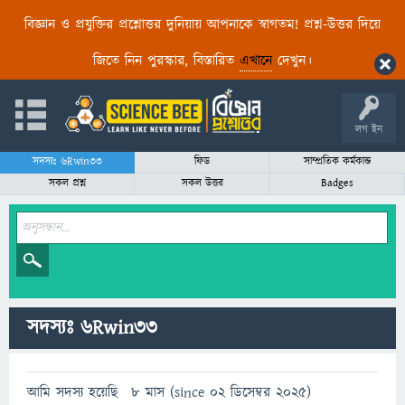
বিজ্ঞান ও প্রযুক্তির প্রশ্নোত্তর দুনিয়ায় আপনাকে স্বাগতম! প্রশ্ন-উত্তর দিয়ে
জিতে নিন পুরস্কার, বিস্তারিত
এখানে
দেখুন।
লগ ইন
সদস্যঃ 6Rwin33
ফিড
সাম্প্রতিক কর্মকান্ড
সকল প্রশ্ন
সকল উত্তর
Badges
সদস্যঃ 6Rwin33
আমি সদস্য হয়েছি
8 মাস (since 02 ডিসেম্বর 2025)