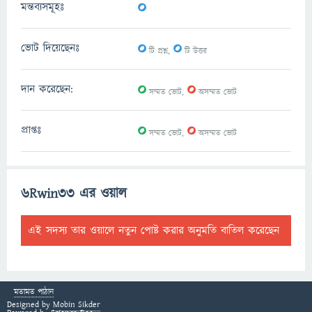
0
মন্তব্যসমূহঃ
0
0
ভোট দিয়েছেনঃ
টি প্রশ্ন,
টি উত্তর
0
0
দান করেছেন:
সম্মত ভোট,
অসম্মত ভোট
0
0
প্রাপ্তঃ
সম্মত ভোট,
অসম্মত ভোট
6Rwin33 এর ওয়াল
এই সদস্য তার ওয়ালে নতুন পোষ্ট করার অনুমতি বাতিল করেছেন
মতামত পাঠান
Designed by
Mobin Sikder