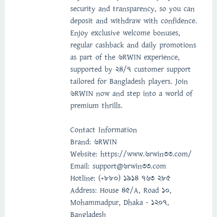
security and transparency, so you can
deposit and withdraw with confidence.
Enjoy exclusive welcome bonuses,
regular cashback and daily promotions
as part of the 6RWIN experience,
supported by 24/7 customer support
tailored for Bangladesh players. Join
6RWIN now and step into a world of
premium thrills.
Contact Information
Brand: 6RWIN
Website: https://www.6rwin33.com/
Email: support@6rwin33.com
Hotline: (+880) 1914 763 285
Address: House 45/A, Road 10,
Mohammadpur, Dhaka - 1207,
Bangladesh