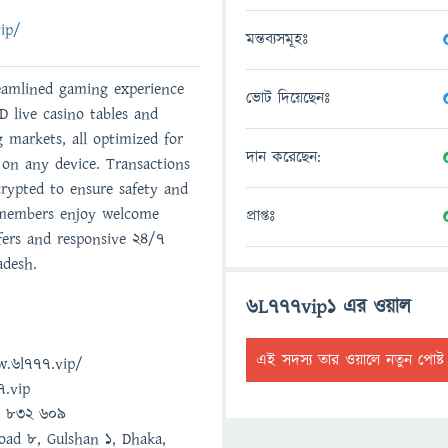
ip/
মন্তব্যসমূহঃ
eamlined gaming experience
ভোট দিয়েছেনঃ
D live casino tables and
g markets, all optimized for
দান করেছেন:
on any device. Transactions
crypted to ensure safety and
 members enjoy welcome
প্রাপ্তঃ
fers and responsive 24/7
adesh.
6L777vip1 এর ওয়াল
এই সদস্য তার ওয়ালে নতুন পোষ্
w.6l777.vip/
7.vip
4 832 609
oad 8, Gulshan 1, Dhaka,