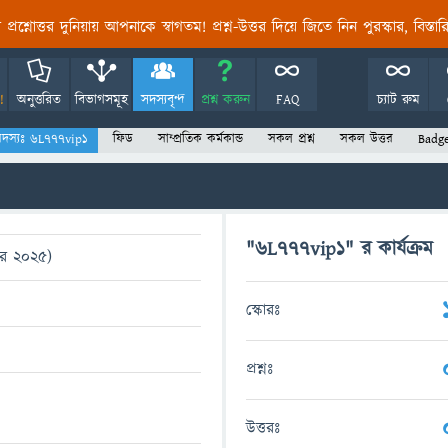
তির প্রশ্নোত্তর দুনিয়ায় আপনাকে স্বাগতম! প্রশ্ন-উত্তর দিয়ে জিতে নিন পুরস্কার, বিস্ত
!
অনুত্তরিত
বিভাগসমূহ
সদস্যবৃন্দ
প্রশ্ন করুন
FAQ
চ্যাট রুম
দস্যঃ 6L777vip1
ফিড
সাম্প্রতিক কর্মকান্ড
সকল প্রশ্ন
সকল উত্তর
Badg
"6L777vip1" র কার্যক্রম
বর 2025)
স্কোরঃ
প্রশ্নঃ
উত্তরঃ