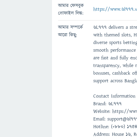
আমার ফেসবুক
https://www.6l777.v
প্রোফাইল লিঙ্ক:
আমার সম্পর্কে
6L777 delivers a str
আরো কিছু:
with themed slots, H
diverse sports bettin
smooth performance 
are fast and fully en
transparency, while
bonuses, cashback of
support across Bangl
Contact Information
Brand: 6L777
Website: https://ww
Email: support@6l77
Hotline: (+880) 175
Address: House 16, R