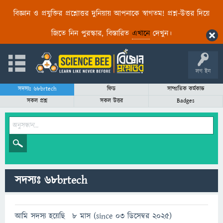
বিজ্ঞান ও প্রযুক্তির প্রশ্নোত্তর দুনিয়ায় আপনাকে স্বাগতম! প্রশ্ন-উত্তর দিয়ে
জিতে নিন পুরস্কার, বিস্তারিত
এখানে
দেখুন।
লগ ইন
সদস্যঃ 68brtech
ফিড
সাম্প্রতিক কর্মকান্ড
সকল প্রশ্ন
সকল উত্তর
Badges
সদস্যঃ 68brtech
আমি সদস্য হয়েছি
8 মাস (since 03 ডিসেম্বর 2025)