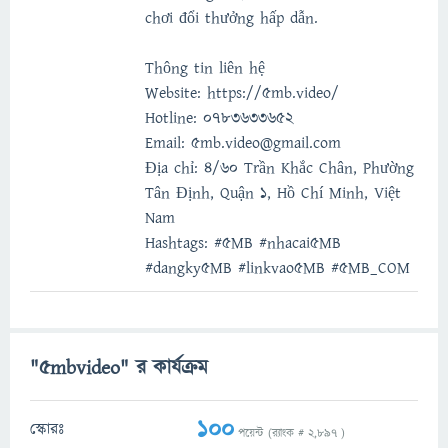
chơi đổi thưởng hấp dẫn.
Thông tin liên hệ
Website: https://5mb.video/
Hotline: 0783633652
Email: 5mb.video@gmail.com
Địa chỉ: 4/60 Trần Khắc Chân, Phường
Tân Định, Quận 1, Hồ Chí Minh, Việt
Nam
Hashtags: #5MB #nhacai5MB
#dangky5MB #linkvao5MB #5MB_COM
"5mbvideo" র কার্যক্রম
100
স্কোরঃ
পয়েন্ট (র‌্যাংক #
2,897
)