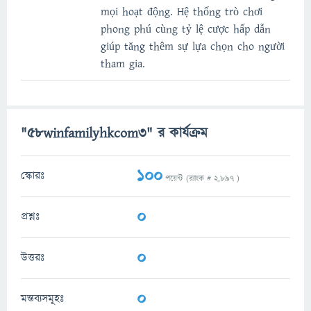
mọi hoạt động. Hệ thống trò chơi
phong phú cùng tỷ lệ cược hấp dẫn
giúp tăng thêm sự lựa chọn cho người
tham gia.
"58winfamilyhkcom3" র কার্যক্রম
100
স্কোরঃ
পয়েন্ট (র‌্যাংক #
2,897
)
0
প্রশ্নঃ
0
উত্তরঃ
0
মন্তব্যসমূহঃ