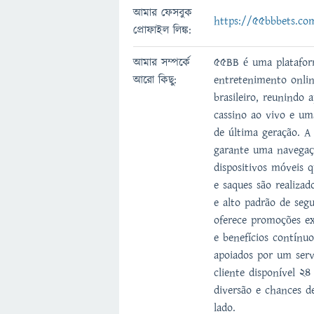
আমার ফেসবুক
https://55bbbets.co
প্রোফাইল লিঙ্ক:
আমার সম্পর্কে
55BB é uma platafo
আরো কিছু:
entretenimento onlin
brasileiro, reunindo 
cassino ao vivo e um
de última geração. A
garante uma navegaç
dispositivos móveis 
e saques são realizad
e alto padrão de seg
oferece promoções ex
e benefícios contínuo
apoiados por um ser
cliente disponível 2
diversão e chances d
lado.