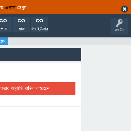
ারিত
এখানে
দেখুন।
পোল
ব্যাজ
টপ ইউজার
লগ ইন
ges
ট করার অনুমতি বাতিল করেছেন