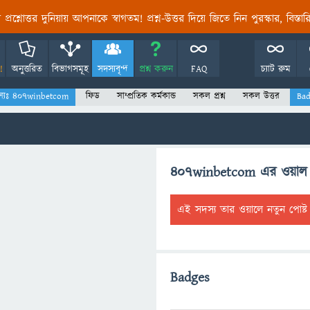
তির প্রশ্নোত্তর দুনিয়ায় আপনাকে স্বাগতম! প্রশ্ন-উত্তর দিয়ে জিতে নিন পুরস্কার, বিস্ত
!
অনুত্তরিত
বিভাগসমূহ
সদস্যবৃন্দ
প্রশ্ন করুন
FAQ
চ্যাট রুম
স্যঃ 407winbetcom
ফিড
সাম্প্রতিক কর্মকান্ড
সকল প্রশ্ন
সকল উত্তর
Bad
407winbetcom এর ওয়াল
এই সদস্য তার ওয়ালে নতুন পোষ্
Badges