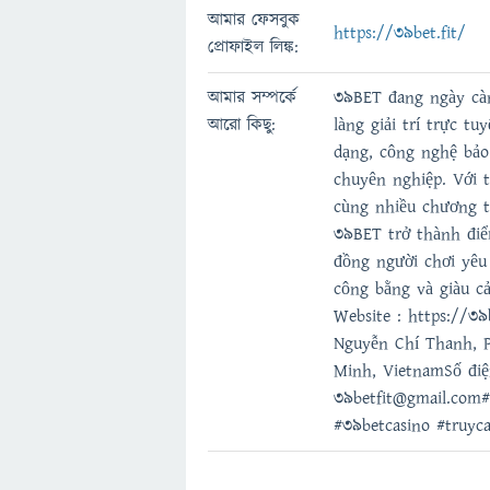
আমার ফেসবুক
https://39bet.fit/
প্রোফাইল লিঙ্ক:
আমার সম্পর্কে
39BET đang ngày càn
আরো কিছু:
làng giải trí trực t
dạng, công nghệ bảo
chuyên nghiệp. Với 
cùng nhiều chương t
39BET trở thành điể
đồng người chơi yêu
công bằng và giàu cả
Website : https://39
Nguyễn Chí Thanh, P
Minh, VietnamSố điệ
39betfit@gmail.com#
#39betcasino #truy