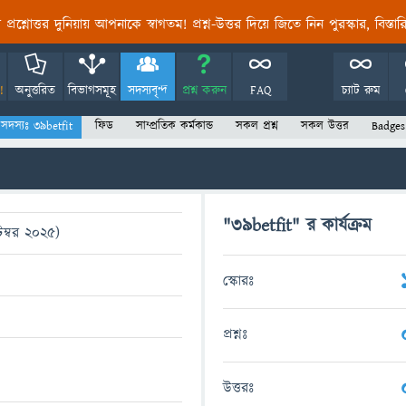
তির প্রশ্নোত্তর দুনিয়ায় আপনাকে স্বাগতম! প্রশ্ন-উত্তর দিয়ে জিতে নিন পুরস্কার, বিস্ত
!
অনুত্তরিত
বিভাগসমূহ
সদস্যবৃন্দ
প্রশ্ন করুন
FAQ
চ্যাট রুম
সদস্যঃ 39betfit
ফিড
সাম্প্রতিক কর্মকান্ড
সকল প্রশ্ন
সকল উত্তর
Badges
"39betfit" র কার্যক্রম
েম্বর 2025)
স্কোরঃ
প্রশ্নঃ
উত্তরঃ