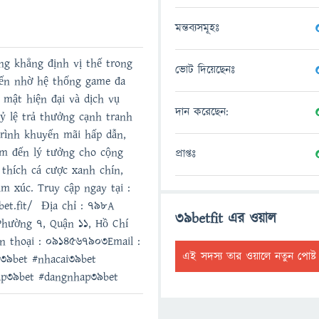
মন্তব্যসমূহঃ
g khẳng định vị thế trong
ভোট দিয়েছেনঃ
uyến nhờ hệ thống game đa
 mật hiện đại và dịch vụ
দান করেছেন:
tỷ lệ trả thưởng cạnh tranh
rình khuyến mãi hấp dẫn,
m đến lý tưởng cho cộng
প্রাপ্তঃ
 thích cá cược xanh chín,
m xúc. Truy cập ngay tại :
bet.fit/ Địa chỉ : 798A
39betfit এর ওয়াল
hường 7, Quận 11, Hồ Chí
n thoại : 0914567903Email :
এই সদস্য তার ওয়ালে নতুন পোষ্
39bet #nhacai39bet
cap39bet #dangnhap39bet