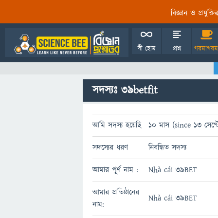
বিজ্ঞান ও প্রযুক্
বী হোম
প্রশ্ন
গরমাগরম
সদস্যঃ 39betfit
আমি সদস্য হয়েছি
10 মাস (since 13 সেপ্ট
সদস্যের ধরণ
নিবন্ধিত সদস্য
আমার পূর্ণ নাম :
Nhà cái 39BET
আমার প্রতিষ্ঠানের
Nhà cái 39BET
নাম: